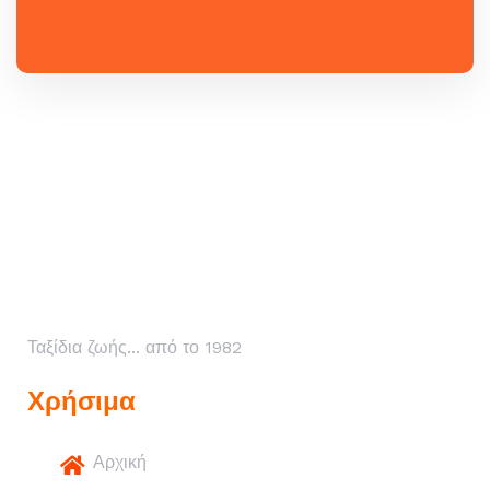
Ταξίδια ζωής... από το 1982
Χρήσιμα
Αρχική