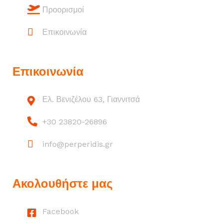
Προορισμοί
Επικοινωνία
Επικοινωνία
Ελ. Βενιζέλου 63, Γιαννιτσά
+30 23820-26896
info@perperidis.gr
Ακολουθήστε μας
Facebook