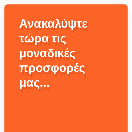
Ανακαλύψτε
τώρα τις
μοναδικές
προσφορές
μας...