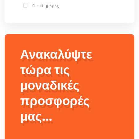
4 - 5 ημέρες
Ανακαλύψτε
τώρα τις
μοναδικές
προσφορές
μας...