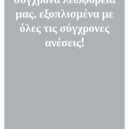
Ενοικιάστε ένα από τα
Ενοικίαση VIP Mini
σύγχρονα λεωφορεία
Bus 18 θέσεων
μας, εξοπλισμένα με
όλες τις σύγχρονες
ανέσεις!