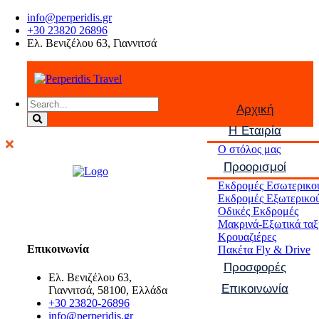
info@perperidis.gr
+30 23820 26896
Ελ. Βενιζέλου 63, Γιαννιτσά
Αρχική
Η Εταιρία
Ο στόλος μας
Προορισμοί
Εκδρομές Εσωτερικο
Εκδρομές Εξωτερικο
Οδικές Εκδρομές
Μακρινά-Εξωτικά ταξ
Κρουαζιέρες
Επικοινωνία
Πακέτα Fly & Drive
Προσφορές
Ελ. Βενιζέλου 63,
Επικοινωνία
Γιαννιτσά, 58100, Ελλάδα
+30 23820-26896
info@perperidis.gr