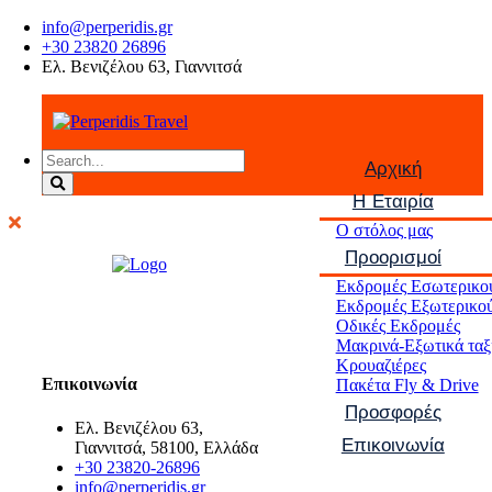
info@perperidis.gr
+30 23820 26896
Ελ. Βενιζέλου 63, Γιαννιτσά
Αρχική
Η Εταιρία
Ο στόλος μας
Προορισμοί
Εκδρομές Εσωτερικο
Εκδρομές Εξωτερικο
Οδικές Εκδρομές
Μακρινά-Εξωτικά ταξ
Κρουαζιέρες
Επικοινωνία
Πακέτα Fly & Drive
Προσφορές
Ελ. Βενιζέλου 63,
Επικοινωνία
Γιαννιτσά, 58100, Ελλάδα
+30 23820-26896
info@perperidis.gr