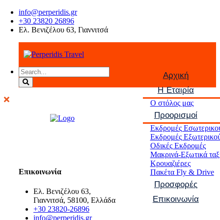
info@perperidis.gr
+30 23820 26896
Ελ. Βενιζέλου 63, Γιαννιτσά
Αρχική
Η Εταιρία
Ο στόλος μας
Προορισμοί
Εκδρομές Εσωτερικο
Εκδρομές Εξωτερικο
Οδικές Εκδρομές
Μακρινά-Εξωτικά ταξ
Κρουαζιέρες
Επικοινωνία
Πακέτα Fly & Drive
Προσφορές
Ελ. Βενιζέλου 63,
Επικοινωνία
Γιαννιτσά, 58100, Ελλάδα
+30 23820-26896
info@perperidis.gr