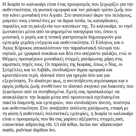
Η Ικαρία το καλοκαίρι είναι ένας προορισμός που ξεχωρίζει για την
αυθεντικότητα, τη φυσική ομορφιά και τον χαλαρό τρόπο ζωής που
την κάνει μοναδική στο Αιγαίο. Στο ανατολικό άκρο του πελάγους,
μαγεύει τους επισκέπτες με τα άγρια τοπία, τις καταγάλανες
παραλίες και τη φιλοξενία των κατοίκων της. Το καλοκαίρι, το νησί
ζωντανεύει μέσα από τα φημισμένα πανηγύρια του, όπου η
μουσική, ο χορός και η τοπική γαστρονομία δημιουργούν μια
εμπειρία γεμάτη ενέργεια και αυθεντικότητα. Ο Εύδηλος και ο
Άγιος Κήρυκος αποκαλύπτουν την παραδοσιακή πλευρά του
νησιού, με γραφικά σοκάκια και θέα στο απέραντο γαλάζιο, ενώ οι
Θέρμες προσφέρουν μοναδικές στιγμές χαλάρωσης χάρη στις
ιαματικές πηγές τους. Οι παραλίες της Ικαρίας, όπως ο Νας, οι
Σεϋχέλλες και το Λιβάδι, συνδυάζουν άγρια ομορφιά και
κρυστάλλινα νερά, ιδανικά τόσο για ηρεμία όσο και για
εξερεύνηση. Το ιδιαίτερο φως, η ανεπιτήδευτη ατμόσφαιρα και ο
αργός ρυθμός ζωής συνθέτουν το ιδανικό σκηνικό για διακοπές που
ξεφεύγουν από τα συνηθισμένα. Εμείς σας προσκαλούμε να
ανακαλύψετε την Ικαρία μέσα από προσεκτικά σχεδιασμένα
πακέτα διαμονής και εμπειριών, που συνδυάζουν άνεση, ποιότητα
και αυθεντικότητα. Είτε αναζητάτε απόλυτη χαλάρωση, επαφή με
τη φύση ή αυθεντικές πολιτιστικές εμπειρίες, η Ικαρία το καλοκαίρι
είναι ο προορισμός που θα σας χαρίσει αξέχαστες στιγμές.met,
consectetur adipiscing elit. Ut elit tellus, luctus nec ullamcorper
mattis, pulvinar dapibus leo.