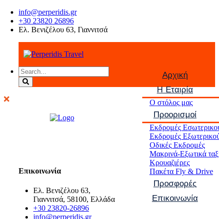
info@perperidis.gr
+30 23820 26896
Ελ. Βενιζέλου 63, Γιαννιτσά
Αρχική
Η Εταιρία
Ο στόλος μας
Προορισμοί
Εκδρομές Εσωτερικο
Εκδρομές Εξωτερικο
Οδικές Εκδρομές
Μακρινά-Εξωτικά ταξ
Κρουαζιέρες
Επικοινωνία
Πακέτα Fly & Drive
Προσφορές
Ελ. Βενιζέλου 63,
Επικοινωνία
Γιαννιτσά, 58100, Ελλάδα
+30 23820-26896
info@perperidis.gr